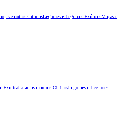
anjas e outros Citrinos
Legumes e Legumes Exóticos
Maçãs e
 e Exótica
Laranjas e outros Citrinos
Legumes e Legumes