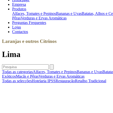
Empresa
Produtos
Alfaces, Tomates e Pepinos
Bananas e Uvas
Batatas, Alhos e C
Pêras
Verduras e Ervas Aromáticas
Perguntas Frequentes
Lojas
Contactos
Laranjas e outros Citrinos
Lima
Todas as categorias
Alfaces, Tomates e Pepinos
Bananas e Uvas
Batata
Exóticos
Maçãs e Pêras
Verduras e Ervas Aromáticas
Todas as selecções
Hotelaria
IPSS
Restauração
Retalho Tradicional